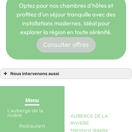
Optez pour nos chambres d’hôtes et
profitez d’un séjour tranquille avec des
installations modernes. Idéal pour
explorer la région en toute sérénité.
Consulter offres
Nous intervenons aussi
chambres d’hôtes
chambres d’hôtes Bargème
chambres d’hôtes Figanières
chambres d’hôtes Bargemon
chambres d’hôtes Callas
Menu
chambres d’hôtes Grasse
chambres d’hôtes Montferrat
L’auberge de la
chambres d’hôtes Peyroules
rivière
AUBERGE DE LA
chambres d’hôtes Castellane
chambres d’hôtes Saint-André-les-Alpes
RIVIERE
chambres d’hôtes Saint-Auban
Restaurant
Mentions légales